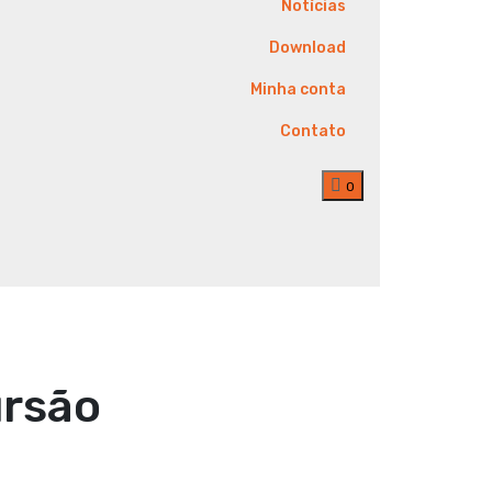
Notícias
p
Download
p
Minha conta
Contato
0
ursão