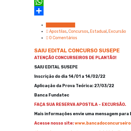
c
w
E
e
i
m
W
b
t
a
h
S
Em 14 jan 2022
o
t
i
a
h
Apostilas
,
Concursos
,
Estadual
,
Excursão
0 Comentários
o
e
l
t
a
k
r
s
r
SAIU EDITAL CONCURSO SUSEPE
A
e
ATENÇÃO CONCURSEIROS DE PLANTÃO!
p
SAIU EDITAL SUSEPE
p
Inscrição do dia 14/01 a 14/02/22
Aplicação da Prova Teórica: 27/03/22
Banca Fundatec
FAÇA SUA RESERVA APOSTILA – EXCURSÃO.
Mais informações envie uma mensagem para 
Acesse nosso site:
www.bancadoconcurseiro