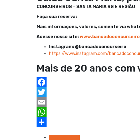
p
CONCURSEIROS – SANTA MARIA RS E REGIÃO
p
Faça sua reserva:
Mais informações, valores, somente via what
Acesse nosso site:
www.bancadoconcurseiro
Instagram: @bancadoconcurseiro
https://www.instagram.com/bancadoconcu
Mais de 20 anos com 
F
a
T
c
w
E
e
i
m
W
b
t
a
h
S
Em 3 fev 2022