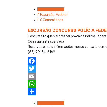
Em 13 maio 2025
Excursão
,
Federal
0 Comentários
EXCURSÃO CONCURSO POLÍCIA FEDE
Concurseiro que vai prestar prova da Polícia Fede
Corra garantir sua vaga.
Reservas e mais informações, nosso contato come
(55) 9.9134-6169
F
a
T
c
w
E
e
i
m
W
b
t
a
h
S
Em 13 maio 2025
o
t
i
a
h