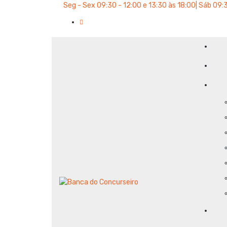
P
Seg - Sex 09:30 - 12:00 e 13:30 às 18:00| Sáb 09:3
u
l
a
r
p
a
r
a
o
c
o
n
t
e
ú
d
o