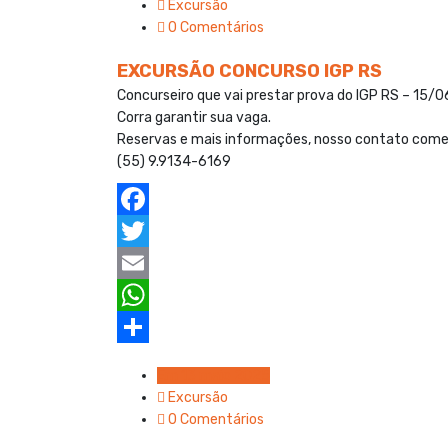
Excursão
0 Comentários
o
e
l
t
a
k
r
s
r
EXCURSÃO CONCURSO IGP RS
A
e
Concurseiro que vai prestar prova do IGP RS – 15
Corra garantir sua vaga.
p
Reservas e mais informações, nosso contato come
p
(55) 9.9134-6169
F
a
T
c
w
E
e
i
m
W
b
t
a
h
S
Em 13 maio 2025
o
t
i
a
h
Excursão
0 Comentários
o
e
l
t
a