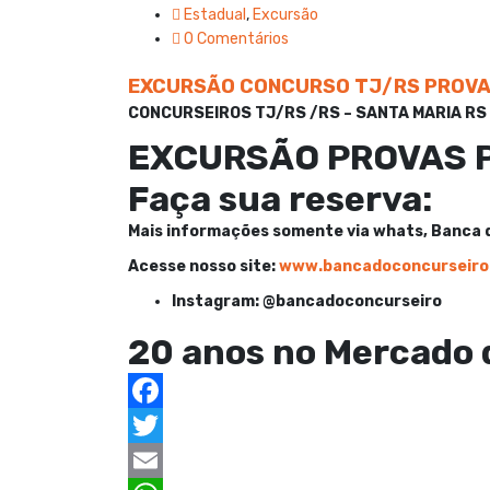
o
t
i
a
h
Estadual
,
Excursão
0 Comentários
o
e
l
t
a
k
r
s
r
EXCURSÃO CONCURSO TJ/RS PROVA
A
e
CONCURSEIROS TJ/RS /RS – SANTA MARIA RS 
EXCURSÃO PROVAS P
p
p
Faça sua reserva:
Mais informações somente via whats, Banca d
Acesse nosso site:
www.bancadoconcurseiro
Instagram: @bancadoconcurseiro
20 anos no Mercado 
F
a
T