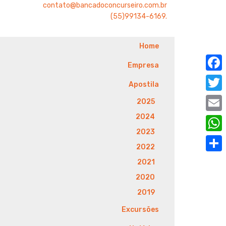
contato@bancadoconcurseiro.com.br
(55)99134-6169.
Home
Empresa
F
Apostila
a
T
2025
c
w
2024
E
e
i
2023
m
W
b
2022
t
a
h
o
S
2021
t
i
a
o
h
2020
e
l
t
k
a
2019
r
s
r
Excursões
A
e