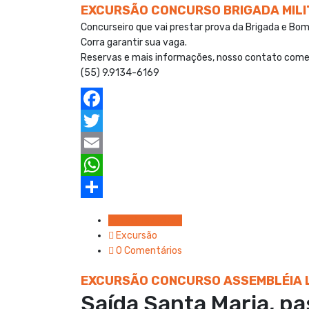
k
r
s
r
EXCURSÃO CONCURSO BRIGADA MILIT
A
e
Concurseiro que vai prestar prova da Brigada e Bomb
Corra garantir sua vaga.
p
Reservas e mais informações, nosso contato come
p
(55) 9.9134-6169
F
a
T
c
w
E
e
i
m
W
b
t
a
h
S
Em 20 fev 2024
o
t
i
a
h
Excursão
0 Comentários
o
e
l
t
a
k
r
s
r
EXCURSÃO CONCURSO ASSEMBLÉIA L
Saída Santa Maria, p
A
e