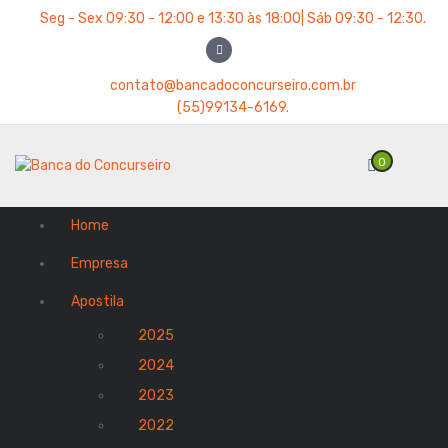
P
Seg - Sex 09:30 - 12:00 e 13:30 às 18:00| Sáb 09:30 - 12:30.
u
l
a
contato@bancadoconcurseiro.com.br
r
(55)99134-6169.
p
a
0
r
a
o
Home
c
o
Empresa
n
t
Apostila
e
2025
ú
d
2024
o
2023
2022