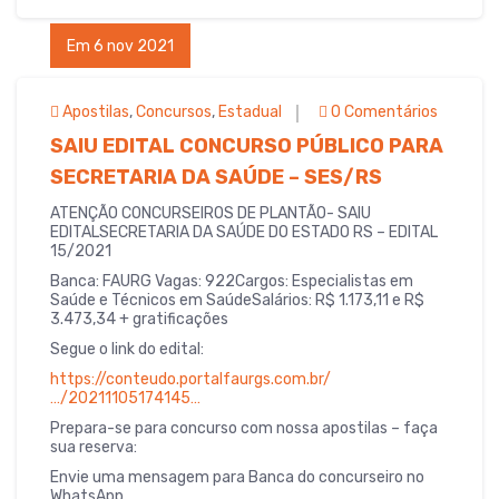
c
it
ail
at
ar
Em 6 nov 2021
e
te
s
e
b
r
A
Apostilas
,
Concursos
,
Estadual
0 Comentários
o
p
SAIU EDITAL CONCURSO PÚBLICO PARA
o
p
SECRETARIA DA SAÚDE – SES/RS
k
ATENÇÃO CONCURSEIROS DE PLANTÃO- SAIU
EDITALSECRETARIA DA SAÚDE DO ESTADO RS – EDITAL
15/2021
Banca: FAURG Vagas: 922Cargos: Especialistas em
Saúde e Técnicos em SaúdeSalários: R$ 1.173,11 e R$
3.473,34 + gratificações
Segue o link do edital:
https://conteudo.portalfaurgs.com.br/
…/20211105174145…
Prepara-se para concurso com nossa apostilas – faça
sua reserva:
Envie uma mensagem para Banca do concurseiro no
WhatsApp.