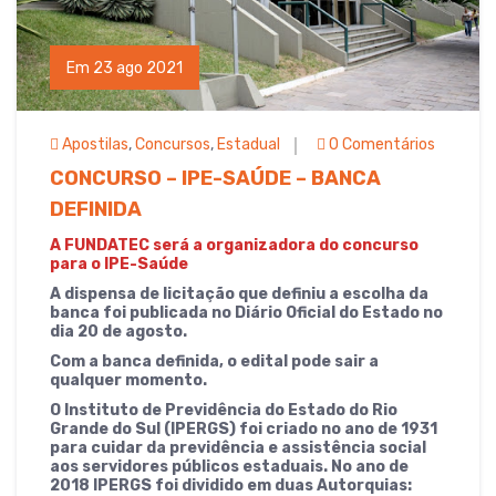
Em 23 ago 2021
Apostilas
,
Concursos
,
Estadual
0 Comentários
CONCURSO – IPE-SAÚDE – BANCA
DEFINIDA
A FUNDATEC será a organizadora do concurso
para o IPE-Saúde
A dispensa de licitação que definiu a escolha da
banca foi publicada no Diário Oficial do Estado no
dia 20 de agosto.
Com a banca definida, o edital pode sair a
qualquer momento.
O Instituto de Previdência do Estado do Rio
Grande do Sul (IPERGS) foi criado no ano de 1931
para cuidar da previdência e assistência social
aos servidores públicos estaduais. No ano de
2018 IPERGS foi dividido em duas Autorquias: