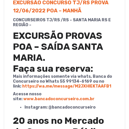
o
p
EXCURSÃO CONCURSO TJ/RS PROVA
k
12/06/2022 POA – MANHÃ
CONCURSEIROS TJ/RS /RS – SANTA MARIA RS E
REGIÃO –
EXCURSÃO PROVAS
POA – SAÍDA SANTA
MARIA.
Faça sua reserva:
Mais informações somente via whats, Banca do
Concurseiro no Whats 55 99134-6169 ou no
link:
https://wa.me/message/M2JXHIEKTAAFB1
Acesse nosso
site:
www.bancadoconcurseiro.com.br
Instagram: @bancadoconcurseiro
20 anos no Mercado