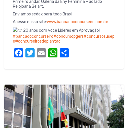
Primeiro andar. Galeria da Eny Feminina – ao lado
Relojoaria Belart.
Enviamos sedex para todo Brasil.
Acesse nosso site:
www.bancadoconcurseiro.com.br
20 anos com você Líderes em Aprovação!
#bancadoconcurseiro
#concursopgers
#concursosusep
e
#concurseirosdeplantao
F
T
E
W
S
a
w
m
h
h
c
it
ail
at
ar
e
te
s
e
b
r
A
o
p
o
p
k