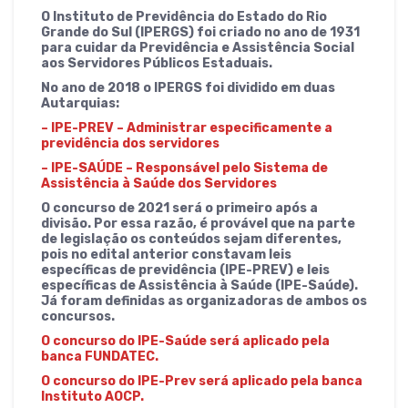
O Instituto de Previdência do Estado do Rio
Grande do Sul (IPERGS) foi criado no ano de 1931
para cuidar da Previdência e Assistência Social
aos Servidores Públicos Estaduais.
No ano de 2018 o IPERGS foi dividido em duas
Autarquias:
– IPE-PREV – Administrar especificamente a
previdência dos servidores
– IPE-SAÚDE – Responsável pelo Sistema de
Assistência à Saúde dos Servidores
O concurso de 2021 será o primeiro após a
divisão. Por essa razão, é provável que na parte
de legislação os conteúdos sejam diferentes,
pois no edital anterior constavam leis
específicas de previdência (IPE-PREV) e leis
específicas de Assistência à Saúde (IPE-Saúde).
Já foram definidas as organizadoras de ambos os
concursos.
O concurso do IPE-Saúde será aplicado pela
banca FUNDATEC.
O concurso do IPE-Prev será aplicado pela banca
Instituto AOCP.