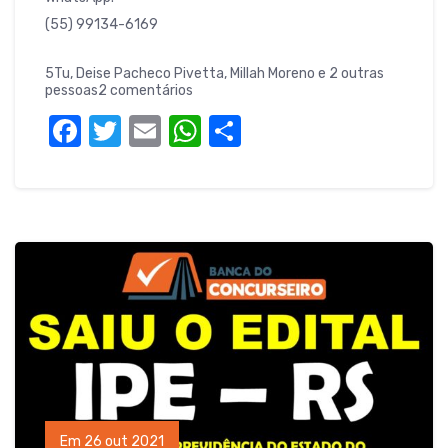
(55) 99134-6169
5Tu, Deise Pacheco Pivetta, Millah Moreno e 2 outras
pessoas2 comentários
F
T
E
W
S
a
w
m
h
h
c
it
ail
at
ar
e
te
s
e
b
r
A
o
p
o
p
k
Em 26 out 2021