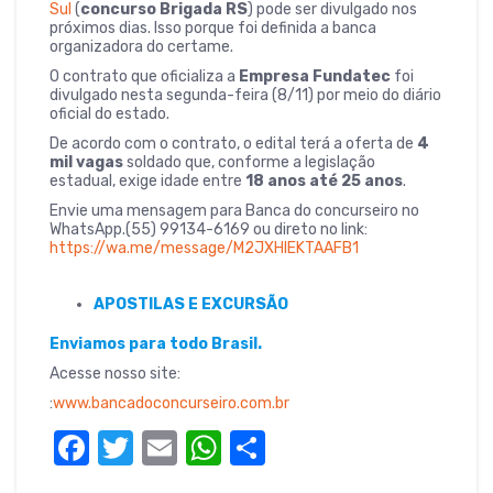
Sul
(
concurso Brigada RS
) pode ser divulgado nos
próximos dias. Isso porque foi definida a banca
organizadora do certame.
O contrato que oficializa a
Empresa Fundatec
foi
divulgado nesta segunda-feira (8/11) por meio do diário
oficial do estado.
De acordo com o contrato, o edital terá a oferta de
4
mil vagas
soldado que, conforme a legislação
estadual, exige idade entre
18 anos até 25 anos
.
Envie uma mensagem para Banca do concurseiro no
WhatsApp.(55) 99134-6169 ou direto no link:
https://wa.me/message/M2JXHIEKTAAFB1
APOSTILAS E EXCURSÃO
Enviamos para todo Brasil.
Acesse nosso site:
:
www.bancadoconcurseiro.com.br
F
T
E
W
S
a
w
m
h
h