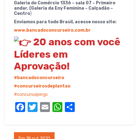
Galeria do Comércio 1336 – sala 07 – Primeiro
andar. (Galeria da Eny Feminina – Calçadão –
Centro
)
Enviamos para todo Brasil, acesse nosso site:
www.bancadoconcurseiro.com.br
20 anos com você
Líderes em
Aprovação!
#bancadoconcurseiro
#concurseirosdeplantao
#concursoipergs
F
T
E
W
S
a
w
m
h
h
c
it
ail
at
ar
e
te
s
e
Em 18 out 2021