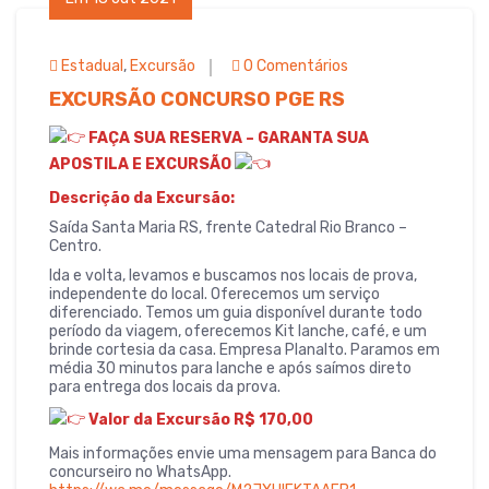
b
r
A
o
p
Estadual
,
Excursão
0 Comentários
o
p
EXCURSÃO CONCURSO PGE RS
k
FAÇA SUA RESERVA – GARANTA SUA
APOSTILA E EXCURSÃO
Descrição da Excursão:
Saída Santa Maria RS, frente Catedral Rio Branco –
Centro.
Ida e volta, levamos e buscamos nos locais de prova,
independente do local. Oferecemos um serviço
diferenciado. Temos um guia disponível durante todo
período da viagem, oferecemos Kit lanche, café, e um
brinde cortesia da casa. Empresa Planalto. Paramos em
média 30 minutos para lanche e após saímos direto
para entrega dos locais da prova.
Valor da Excursão R$ 170,00
Mais informações envie uma mensagem para Banca do
concurseiro no WhatsApp.