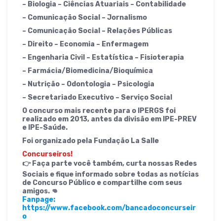
– Biologia – Ciências Atuariais – Contabilidade
– Comunicação Social – Jornalismo
– Comunicação Social – Relações Públicas
– Direito – Economia – Enfermagem
– Engenharia Civil – Estatística – Fisioterapia
– Farmácia/Biomedicina/Bioquímica
– Nutrição – Odontologia – Psicologia
– Secretariado Executivo – Serviço Social
O concurso mais recente para o IPERGS foi
realizado em 2013, antes da divisão em IPE-PREV
e IPE-Saúde.
Foi organizado pela Fundação La Salle
Concurseiros!
👉 Faça parte você também, curta nossas Redes
Sociais e fique informado sobre todas as notícias
de Concurso Público e compartilhe com seus
amigos. 👊
Fanpage:
https://www.facebook.com/bancadoconcurseir
o