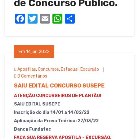
de Concurso Público.
F
T
E
W
S
a
w
m
h
h
c
it
ail
at
ar
e
te
s
e
Em 14 jan 2022
b
r
A
o
p
Apostilas
,
Concursos
,
Estadual
,
Excursão
o
p
0 Comentários
SAIU EDITAL CONCURSO SUSEPE
k
ATENÇÃO CONCURSEIROS DE PLANTÃO!
SAIU EDITAL SUSEPE
Inscrição do dia 14/01 a 14/02/22
Aplicação da Prova Teórica: 27/03/22
Banca Fundatec
FAÇA SUA RESERVA APOSTILA – EXCURSÃO.