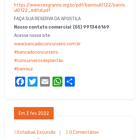
https://www.cesgranrio.org.br/pdf/banrisul0122/banris
ul0122_edital.pdf
FAÇA SUA RESERVA DA APOSTILA
Nosso contato comercial
:
(55) 991346169
Acesse nosso site:
www.bancadoconcurseiro.com.br
#bancadoconcurseiro
#concurseirosdeplantão
#banrisul
F
T
E
W
S
a
w
m
h
h
c
it
ail
at
ar
e
te
s
e
Em 3 fev 2022
b
r
A
o
p
Estadual
,
Excursão
0 Comentários