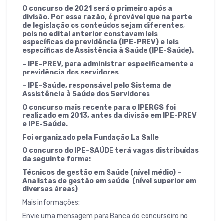
O concurso de 2021 será o primeiro após a
divisão. Por essa razão, é provável que na parte
de legislação os conteúdos sejam diferentes,
pois no edital anterior constavam leis
específicas de previdência (IPE-PREV) e leis
específicas de Assistência à Saúde (IPE-Saúde).
– IPE-PREV, para administrar especificamente a
previdência dos servidores
– IPE-Saúde, responsável pelo Sistema de
Assistência à Saúde dos Servidores
O concurso mais recente para o IPERGS foi
realizado em 2013, antes da divisão em IPE-PREV
e IPE-Saúde.
Foi organizado pela Fundação La Salle
O concurso do IPE-SAÚDE terá vagas distribuídas
da seguinte forma:
Técnicos de gestão em Saúde (nível médio) –
Analistas de gestão em saúde (nível superior em
diversas áreas)
Mais informações:
Envie uma mensagem para Banca do concurseiro no