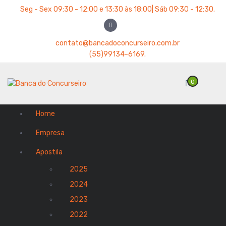
P
Seg - Sex 09:30 - 12:00 e 13:30 às 18:00| Sáb 09:30 - 12:30.
u
l
a
contato@bancadoconcurseiro.com.br
r
(55)99134-6169.
p
a
0
r
a
o
Home
c
o
Empresa
n
t
Apostila
e
2025
ú
d
2024
o
2023
2022