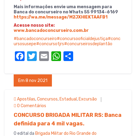
Mais informações envie uma mensagem para
Banca do concurseiro no Whats 55 99134-6169
https://wa.me/message/M2JXHIEKTAAFB1
Acesse nosso site:
www.bancadoconcurseiro.com.br
#bancadoconcurseiro
#concursooficialdejustiça
#conc
ursosusepe
#concursotjrs
#concurseirosdeplantão
F
T
E
W
S
a
w
m
h
h
c
it
ail
at
ar
Em 8 nov 2021
e
te
s
e
b
r
A
Apostilas
,
Concursos
,
Estadual
,
Excursão
o
p
0 Comentários
o
p
CONCURSO BRIGADA MILITAR RS: Banca
k
definida para 4 mil vagas.
O edital da
Brigada Militar do Rio Grande do