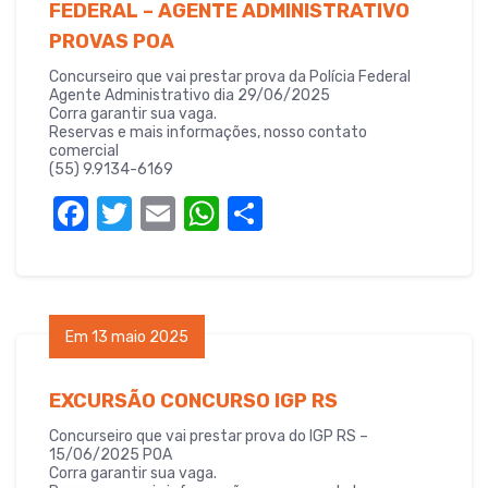
FEDERAL – AGENTE ADMINISTRATIVO
PROVAS POA
Concurseiro que vai prestar prova da Polícia Federal
Agente Administrativo dia 29/06/2025
Corra garantir sua vaga.
Reservas e mais informações, nosso contato
comercial
(55) 9.9134-6169
F
T
E
W
S
a
w
m
h
h
c
it
ail
at
ar
e
te
s
e
Em 13 maio 2025
b
r
A
o
p
EXCURSÃO CONCURSO IGP RS
o
p
Concurseiro que vai prestar prova do IGP RS –
k
15/06/2025 POA
Corra garantir sua vaga.