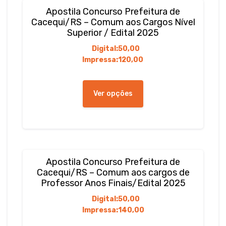
Apostila Concurso Prefeitura de
Cacequi/RS – Comum aos Cargos Nível
Superior / Edital 2025
Digital:
50,00
Impressa:
120,00
Este
produto
Ver opções
tem
várias
variantes.
As
opções
podem
Apostila Concurso Prefeitura de
ser
Cacequi/RS – Comum aos cargos de
escolhidas
Professor Anos Finais/Edital 2025
na
Digital:
50,00
página
Impressa:
140,00
do
produto