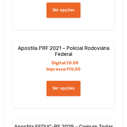
Este
produto
Ver opções
tem
várias
variantes.
As
opções
podem
Apostila PRF 2021 – Policial Rodoviária
ser
Federal
escolhidas
Digital:
70,00
na
Impressa:
170,00
página
do
Este
produto
produto
Ver opções
tem
várias
variantes.
As
opções
podem
Apostila SEDUC-RS 2025 – Comum Todas