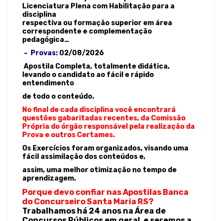
Licenciatura Plena com Habilitação para a
disciplina
respectiva ou formação superior em área
correspondente e complementação
pedagógica…
– Provas:
02/08/2026
Apostila Completa, totalmente didática,
levando o candidato ao fácil e rápido
entendimento
de todo o conteúdo.
No final de cada disciplina você encontrará
questões gabaritadas recentes, da Comissão
Própria do órgão responsável pela realização da
Prova e outros Certames.
Os Exercícios foram organizados, visando uma
fácil assimilação dos conteúdos e,
assim, uma melhor otimização no tempo de
aprendizagem.
Porque devo confiar nas Apostilas Banca
do Concurseiro Santa Maria RS?
Trabalhamos há 24 anos na Área de
Concursos Públicos em geral, e seremos a