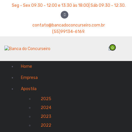
P
Seg - Sex 09:30 - 12:00 e 13:30 às 18:00| Sáb 09:30 - 12:30.
u
l
a
contato@bancadoconcurseiro.com.br
r
(55)99134-6169.
p
a
0
r
a
o
Home
c
o
Empresa
n
t
Apostila
e
2025
ú
d
2024
o
2023
2022