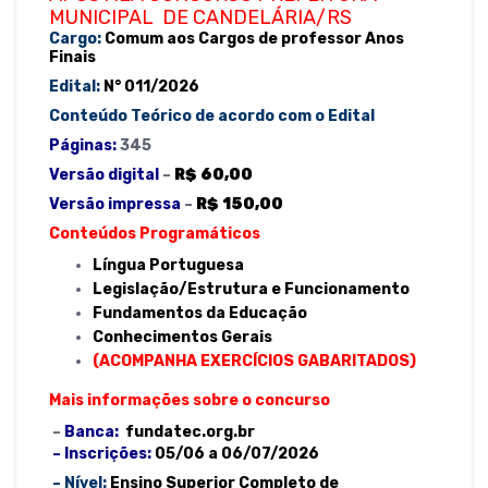
Finais-
MUNICIPAL DE CANDELÁRIA/RS
o
p
Edital
Cargo:
Comum aos Cargos de professor Anos
k
Finais
2026
quantidade
Edital:
N° 011/2026
Conteúdo Teórico de acordo com o Edital
Páginas:
345
Versão digital
–
R$ 60,00
Versão impressa
–
R$ 150,00
Conteúdos Programáticos
Língua Portuguesa
Legislação/Estrutura e Funcionamento
Fundamentos da Educação
Conhecimentos Gerais
(ACOMPANHA EXERCÍCIOS GABARITADOS)
Mais informações sobre o concurso
–
Banca:
fundatec.org.br
–
Inscrições:
05/06 a 06/07/2026
– Nível:
Ensino Superior Completo de