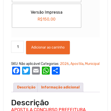
Versão Impressa
R$
150,00
Apostila
Adicionar ao carrinho
Concurso
Prefeitura
Municipal
SKU:
Não aplicável
Categorias:
2026
,
Apostila
,
Municipal
de
F
T
E
W
S
Candelária/
RS
a
w
m
h
h
–
c
it
ail
at
ar
Comum
Descrição
Informação adicional
e
te
s
e
Cargos
de
b
r
A
Descrição
Professor
o
p
Anos
APOSTILA CONCURSO PREFEITURA