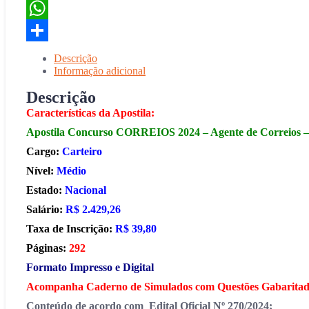
-
Email
Edital
WhatsApp
2024
quantidade
Share
Descrição
Informação adicional
Descrição
Características da Apostila:
Apostila Concurso
CORREIOS 2024 – Agente de Correios –
Cargo:
Carteiro
Nível:
Médio
Estado:
Nacional
Salário:
R$ 2.429,26
Taxa de Inscrição:
R$ 39,80
Páginas:
292
Formato Impresso e Digital
Acompanha Caderno de Simulados com Questões Gabaritad
Conteúdo de acordo com Edital Oficial Nº 270/2024;