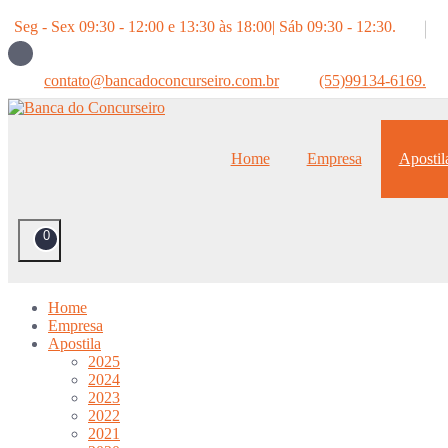
Pular
Seg - Sex 09:30 - 12:00 e 13:30 às 18:00| Sáb 09:30 - 12:30.
para
o
conteúdo
contato@bancadoconcurseiro.com.br
(55)99134-6169.
Home
Empresa
Apostil
0
Home
Empresa
Apostila
2025
2024
2023
2022
2021