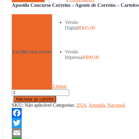
Apostila Concurso Correios – Agente de Correios – Carteiro
Versão
Digital
R$
45,00
Escolha sua versão
Versão
Impressa
R$
90,00
Limpar
Apostila
Concurso
Adicionar ao carrinho
Correios
SKU:
Não aplicável
Categorias:
2024
,
Apostila
,
Nacional
-
Agente
de
Facebook
Correios
-
Twitter
Carteiro