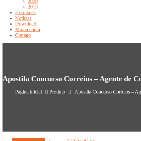
2020
2019
Excursões
Notícias
Download
Minha conta
Contato
Apostila Concurso Correios – Agente de Co
Página inicial
Produto
Apostila Concurso Correios – Age
Em 10 out, 2024
0 Comentários