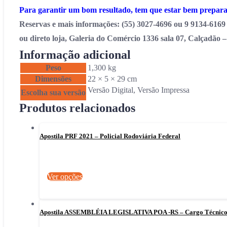
Para garantir um bom resultado, tem que estar bem prepar
Reservas e mais informações: (55) 3027-4696 ou 9 9134-6169
ou direto loja, Galeria do Comércio 1336 sala 07, Calçadão 
Informação adicional
Peso
1,300 kg
Dimensões
22 × 5 × 29 cm
Versão Digital, Versão Impressa
Escolha sua versão
Produtos relacionados
Apostila PRF 2021 – Policial Rodoviária Federal
Este
Ver opções
produto
tem
várias
Apostila ASSEMBLÉIA LEGISLATIVA POA -RS – Cargo Técnico 
variantes.
As