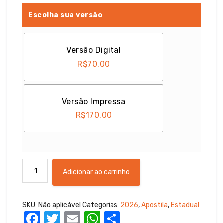
Escolha sua versão
Versão Digital
R$
70,00
Versão Impressa
R$
170,00
Apostila
Adicionar ao carrinho
PP-
RS
/2026
SKU:
Não aplicável
Categorias:
2026
,
Apostila
,
Estadual
-
F
T
E
W
S
Policial