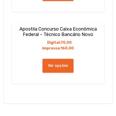
várias
variantes.
As
opções
podem
Apostila Concurso Caixa Econômica
ser
Federal – Técnico Bancário Novo
escolhidas
Digital:
70,00
na
Impressa:
160,00
página
do
Este
produto
produto
Ver opções
tem
várias
variantes.
As
opções
podem
ser
escolhidas
na