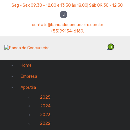
P
Seg - Sex 09:30 - 12:00 e 13:30 às 18:00| Sáb 09:30 - 12:30.
u
l
a
contato@bancadoconcurseiro.com.br
r
(55)99134-6169.
p
a
0
r
a
o
Home
c
o
Empresa
n
t
Apostila
e
2025
ú
d
2024
o
2023
2022