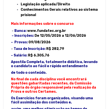
Legislação aplicada/Direito
Conhecimentos Gerais relativos ao
sistema
prisional
Mais informações sobre o concurso
–
Banca:
www.fundatec.org.br
–
Inscrições:
De 12/05/2026 a 12/06/2026
– Provas:
09/08/2026
–
Taxa de Inscrição:
R$ 282,79
– Salário:
R$ 6.305,76
Apostila Completa, totalmente didática, levando
o candidato ao fácil e rápido entendimento
de todo o conteúdo.
No final de cada disciplina você encontrará
questões gabaritadas recentes, da Comissão
Própria do órgão responsável pela realização da
Prova e outros Certames.
Os Exercícios foram organizados, visando uma
fácil assimilação dos conteúdos e,
assim, uma melhor otimização no tempo de