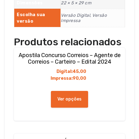
Dimensões
22 × 5 × 29 cm
Escolha sua
Versão Digital, Versão
Impressa
versão
Produtos relacionados
Apostila Concurso Correios – Agente de
Correios – Carteiro – Edital 2024
Digital:
45,00
Impressa:
90,00
Este
produto
Ver opções
tem
várias
variantes.
As
opções
podem