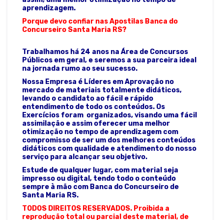
aprendizagem.
Porque devo confiar nas Apostilas Banca do
Concurseiro Santa Maria RS?
Trabalhamos há 24 anos na Área de Concursos
Públicos em geral, e seremos a sua parceira ideal
na jornada rumo ao seu sucesso.
Nossa Empresa é Líderes em Aprovação no
mercado de materiais totalmente didáticos,
levando o candidato ao fácil e rápido
entendimento de todo os conteúdos. Os
Exercícios foram organizados, visando uma fácil
assimilação e assim oferecer uma melhor
otimização no tempo de aprendizagem com
compromisso de ser um dos melhores conteúdos
didáticos com qualidade e atendimento do nosso
serviço para alcançar seu objetivo.
Estude de qualquer lugar, com material seja
impresso ou digital, tendo todo o conteúdo
sempre à mão com Banca do Concurseiro de
Santa Maria RS.
TODOS DIREITOS RESERVADOS. Proibida a
reprodução total ou parcial deste material, de