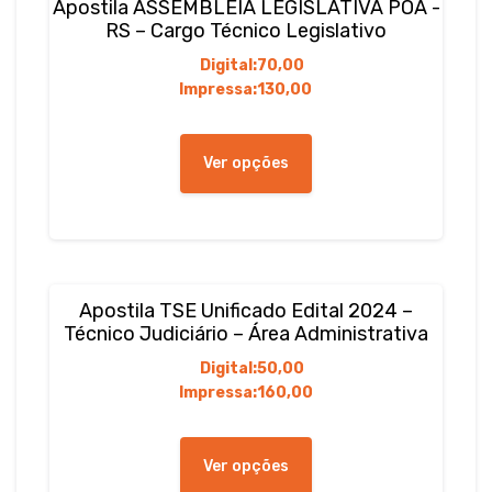
Apostila ASSEMBLÉIA LEGISLATIVA POA -
ser
RS – Cargo Técnico Legislativo
escolhidas
Digital:
70,00
na
Impressa:
130,00
página
do
Este
produto
produto
Ver opções
tem
várias
variantes.
As
opções
podem
Apostila TSE Unificado Edital 2024 –
ser
Técnico Judiciário – Área Administrativa
escolhidas
Digital:
50,00
na
Impressa:
160,00
página
do
Este
produto
produto
Ver opções
tem