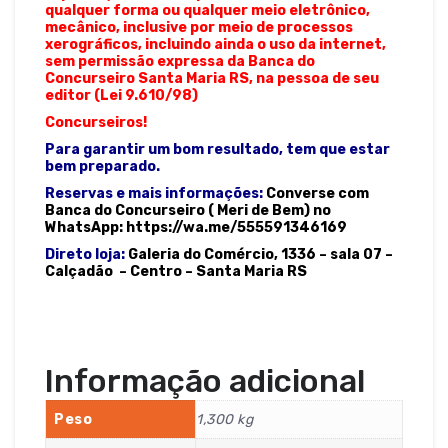
qualquer forma ou qualquer meio eletrônico,
mecânico, inclusive por meio de processos
xerográficos, incluindo ainda o uso da internet,
sem permissão expressa da Banca do
Concurseiro Santa Maria RS, na pessoa de seu
editor (Lei 9.610/98)
Concurseiros!
Para garantir um bom resultado, tem que estar
bem preparado.
Reservas e mais informações:
Converse com
Banca do Concurseiro ( Meri de Bem) no
WhatsApp: https://wa.me/555591346169
Direto loja:
Galeria do Comércio, 1336 – sala 07 –
Calçadão – Centro – Santa Maria RS
Informação adicional
Peso
1,300 kg