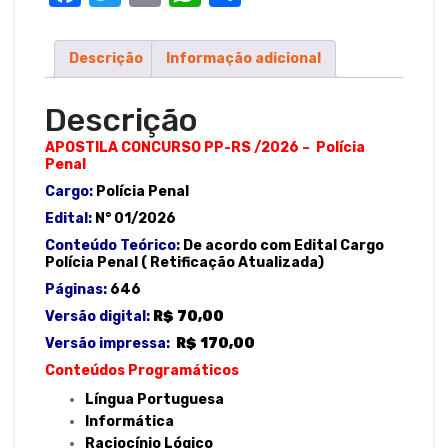
Penal
a
w
m
h
h
quantidade
c
it
ail
at
ar
Descrição
Informação adicional
e
te
s
e
b
r
A
Descrição
o
p
APOSTILA CONCURSO PP-RS /2026 – Polícia
Penal
o
p
Cargo:
Polícia Penal
k
Edital:
N°
01/2026
Conteúdo Teórico:
De acordo com Edital Cargo
Polícia Penal
(
Retificação Atualizada)
Páginas:
646
Versão digital:
R$ 70,00
Versão impressa:
R$ 170,00
Conteúdos Programáticos
Língua Portuguesa
Informática
Raciocínio Lógico