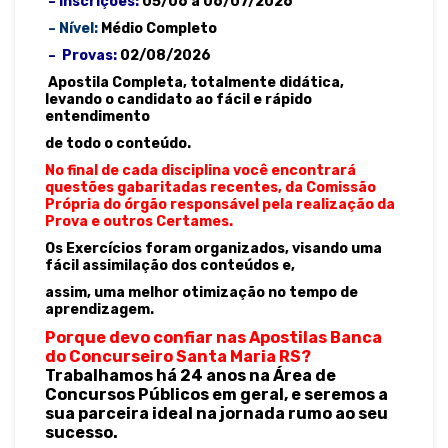
–
Inscrições:
05/06 a 06/07/2026
– Nível:
Médio Completo
– Provas:
02/08/2026
Apostila Completa, totalmente didática,
levando o candidato ao fácil e rápido
entendimento
de todo o conteúdo.
No final de cada disciplina você encontrará
questões gabaritadas recentes, da Comissão
Própria do órgão responsável pela realização da
Prova e outros Certames.
Os Exercícios foram organizados, visando uma
fácil assimilação dos conteúdos e,
assim, uma melhor otimização no tempo de
aprendizagem.
Porque devo confiar nas Apostilas Banca
do Concurseiro Santa Maria RS?
Trabalhamos há 24 anos na Área de
Concursos Públicos em geral, e seremos a
sua parceira ideal na jornada rumo ao seu
sucesso.