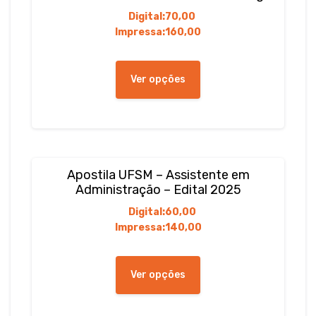
Digital:
70,00
Impressa:
160,00
Este
produto
Ver opções
tem
várias
variantes.
As
opções
podem
Apostila UFSM – Assistente em
ser
Administração – Edital 2025
escolhidas
Digital:
60,00
na
Impressa:
140,00
página
do
Este
produto
produto
Ver opções
tem
várias
variantes.