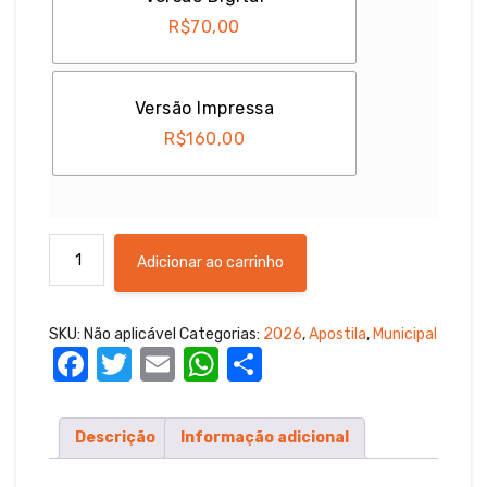
R$
70,00
Versão Impressa
R$
160,00
Apostila
Adicionar ao carrinho
Concurso
Prefeitura
Municipal
SKU:
Não aplicável
Categorias:
2026
,
Apostila
,
Municipal
de
F
T
E
W
S
Candelária/
RS
a
w
m
h
h
–
c
it
ail
at
ar
Comum
Descrição
Informação adicional
e
te
s
e
Cargos
Nível