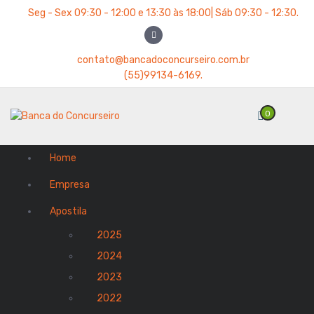
P
Seg - Sex 09:30 - 12:00 e 13:30 às 18:00| Sáb 09:30 - 12:30.
u
l
a
contato@bancadoconcurseiro.com.br
r
(55)99134-6169.
p
a
0
r
a
o
Home
c
o
Empresa
n
t
Apostila
e
2025
ú
d
2024
o
2023
2022