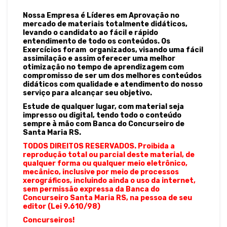
Nossa Empresa é Líderes em Aprovação no
mercado de materiais totalmente didáticos,
levando o candidato ao fácil e rápido
entendimento de todo os conteúdos. Os
Exercícios foram organizados, visando uma fácil
assimilação e assim oferecer uma melhor
otimização no tempo de aprendizagem com
compromisso de ser um dos melhores conteúdos
didáticos com qualidade e atendimento do nosso
serviço para alcançar seu objetivo.
Estude de qualquer lugar, com material seja
impresso ou digital, tendo todo o conteúdo
sempre à mão com Banca do Concurseiro de
Santa Maria RS.
TODOS DIREITOS RESERVADOS. Proibida a
reprodução total ou parcial deste material, de
qualquer forma ou qualquer meio eletrônico,
mecânico, inclusive por meio de processos
xerográficos, incluindo ainda o uso da internet,
sem permissão expressa da Banca do
Concurseiro Santa Maria RS, na pessoa de seu
editor (Lei 9.610/98)
Concurseiros!