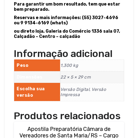
Para garantir um bom resultado, tem que estar
bem preparado.
Reservas e mais informações: (55) 3027-4696
ou 9 9134-6169 (whats)
ou direto loja, Galeria do Comércio 1336 sala 07,
Calçadão – Centro – calçadão
Informação adicional
Peso
1,300 kg
Dimensões
22 × 5 × 29 cm
Escolha sua
Versão Digital, Versão
Impressa
versão
Produtos relacionados
Apostila Preparatória Câmara de
Vereadores de Santa Maria/RS – Cargo