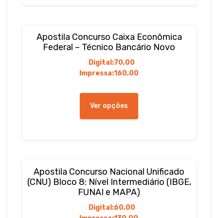
As
opções
podem
Apostila Concurso Caixa Econômica
ser
Federal – Técnico Bancário Novo
escolhidas
Digital:
70,00
na
Impressa:
160,00
página
do
Este
produto
produto
Ver opções
tem
várias
variantes.
As
opções
podem
Apostila Concurso Nacional Unificado
ser
(CNU) Bloco 8: Nível Intermediário (IBGE,
escolhidas
FUNAI e MAPA)
na
Digital:
60,00
página