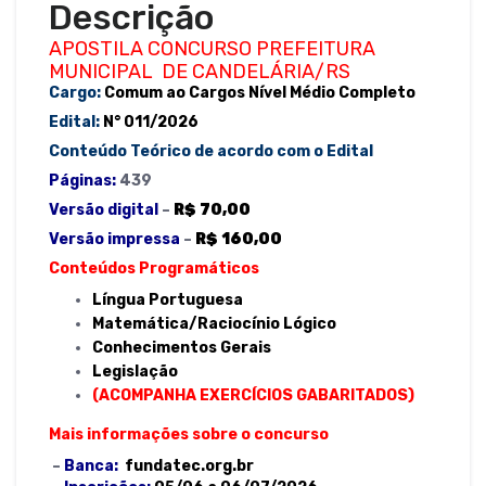
b
r
A
Descrição
Médio
o
p
Completo-
APOSTILA CONCURSO PREFEITURA
Edital
MUNICIPAL DE CANDELÁRIA/RS
o
p
2026
Cargo:
Comum ao Cargos Nível Médio Completo
k
quantidade
Edital:
N° 011/2026
Conteúdo Teórico de acordo com o Edital
Páginas:
439
Versão digital
–
R$ 70,00
Versão impressa
–
R$ 160,00
Conteúdos Programáticos
Língua Portuguesa
Matemática/Raciocínio Lógico
Conhecimentos Gerais
Legislação
(ACOMPANHA EXERCÍCIOS GABARITADOS)
Mais informações sobre o concurso
–
Banca:
fundatec.org.br