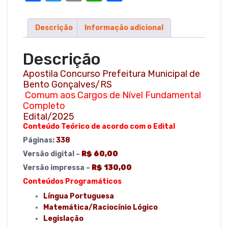
–
a
w
m
h
h
Edital/2025
c
it
ail
at
ar
-
Descrição
Informação adicional
e
te
s
e
Comum
aos
b
r
A
Descrição
Cargos
o
p
de
Apostila Concurso Prefeitura Municipal de
Nível
Bento Gonçalves/RS
o
p
Comum aos Cargos de Nível Fundamental
Fundamental
k
Completo
Completo
Edital/2025
quantidade
Conteúdo Teórico de acordo com o Edital
Páginas:
338
Versão digital –
R$ 60,00
Versão impressa –
R$ 130,00
Conteúdos Programáticos
Língua Portuguesa
Matemática/Raciocínio Lógico
Legislação