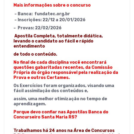
Mais informações sobre o concurso
–
Banca: fundatec.org.br
–
Inscrições: 22/12 a 20/01/2026
– Provas: 22/02/2026
Apostila Completa, totalmente didática,
levando o candidato ao fácil e rápido
entendimento
de todo o conteúdo.
No final de cada disciplina você encontrará
questões gabaritadas recentes, da Comissão
Própria do órgão responsável pela realização da
Prova e outros Certames.
Os Exercícios foram organizados, visando uma
fácil assimilação dos conteúdos e,
assim, uma melhor otimização no tempo de
aprendizagem.
Porque devo confiar nas Apostilas Banca do
Concurseiro Santa Maria RS?
Trabalhamos há 24 anos na Área de Concursos