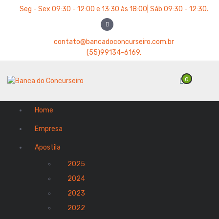
P
Seg - Sex 09:30 - 12:00 e 13:30 às 18:00| Sáb 09:30 - 12:30.
u
l
a
contato@bancadoconcurseiro.com.br
r
(55)99134-6169.
p
a
0
r
a
o
Home
c
o
Empresa
n
t
Apostila
e
2025
ú
d
2024
o
2023
2022