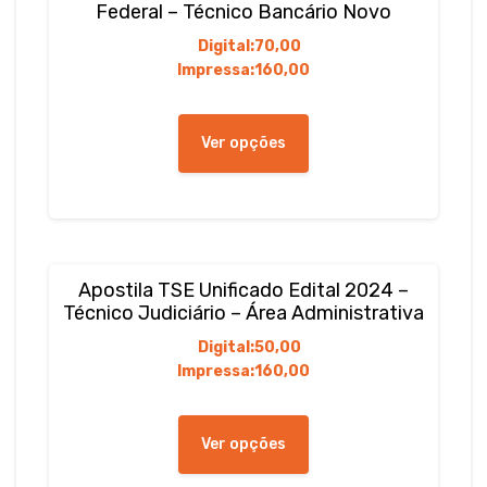
Federal – Técnico Bancário Novo
Digital:
70,00
Impressa:
160,00
Este
produto
Ver opções
tem
várias
variantes.
As
opções
podem
Apostila TSE Unificado Edital 2024 –
ser
Técnico Judiciário – Área Administrativa
escolhidas
Digital:
50,00
na
Impressa:
160,00
página
do
Este
produto
produto
Ver opções
tem
várias