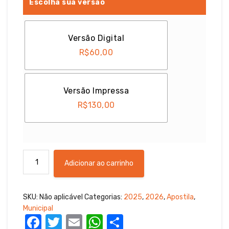
Escolha sua versão
Versão Digital
R$
60,00
Versão Impressa
R$
130,00
Apostila
Adicionar ao carrinho
Concurso
Prefeitura
de
SKU:
Não aplicável
Categorias:
2025
,
2026
,
Apostila
,
Bento
Municipal
Gonçalves-
F
T
E
W
S
RS