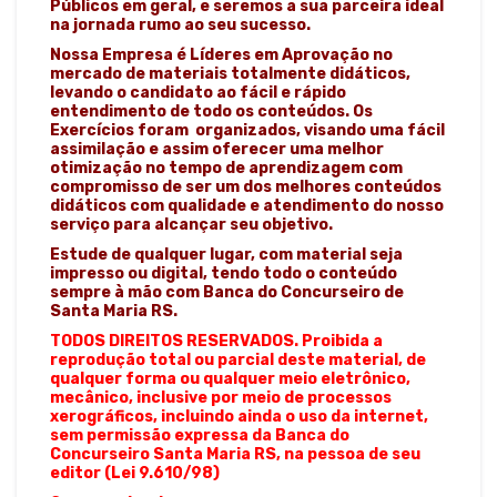
Públicos em geral, e seremos a sua parceira ideal
na jornada rumo ao seu sucesso.
Nossa Empresa é Líderes em Aprovação no
mercado de materiais totalmente didáticos,
levando o candidato ao fácil e rápido
entendimento de todo os conteúdos. Os
Exercícios foram organizados, visando uma fácil
assimilação e assim oferecer uma melhor
otimização no tempo de aprendizagem com
compromisso de ser um dos melhores conteúdos
didáticos com qualidade e atendimento do nosso
serviço para alcançar seu objetivo.
Estude de qualquer lugar, com material seja
impresso ou digital, tendo todo o conteúdo
sempre à mão com Banca do Concurseiro de
Santa Maria RS.
TODOS DIREITOS RESERVADOS. Proibida a
reprodução total ou parcial deste material, de
qualquer forma ou qualquer meio eletrônico,
mecânico, inclusive por meio de processos
xerográficos, incluindo ainda o uso da internet,
sem permissão expressa da Banca do
Concurseiro Santa Maria RS, na pessoa de seu
editor (Lei 9.610/98)