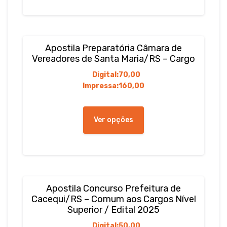
variantes.
As
opções
podem
Apostila Preparatória Câmara de
ser
Vereadores de Santa Maria/RS – Cargo
escolhidas
Digital:
70,00
na
Impressa:
160,00
página
do
Este
produto
produto
Ver opções
tem
várias
variantes.
As
opções
podem
Apostila Concurso Prefeitura de
ser
Cacequi/RS – Comum aos Cargos Nível
escolhidas
Superior / Edital 2025
na
Digital:
50,00
página