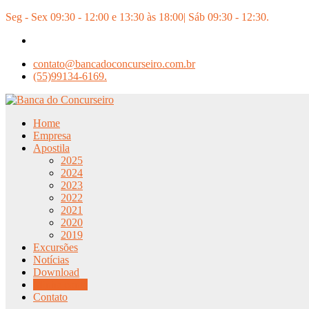
Pular
Seg - Sex 09:30 - 12:00 e 13:30 às 18:00| Sáb 09:30 - 12:30.
para
o
conteúdo
contato@bancadoconcurseiro.com.br
(55)99134-6169.
Home
Empresa
Apostila
2025
2024
2023
2022
2021
2020
2019
Excursões
Notícias
Download
Minha conta
Contato